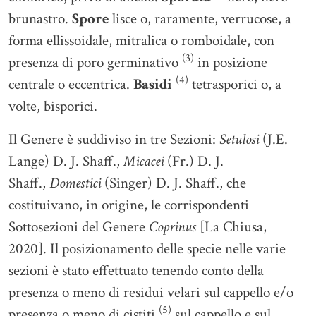
brunastro.
Spore
lisce o, raramente, verrucose, a
forma ellissoidale, mitralica o romboidale, con
(3)
presenza di poro germinativo
in posizione
(4)
centrale o eccentrica.
Basidi
tetrasporici o, a
volte, bisporici.
Il Genere è suddiviso in tre Sezioni:
Setulosi
(J.E.
Lange) D. J. Shaff.,
Micacei
(Fr.) D. J.
Shaff.,
Domestici
(Singer) D. J. Shaff., che
costituivano, in origine, le corrispondenti
Sottosezioni del Genere
Coprinus
[La Chiusa,
2020]. Il posizionamento delle specie nelle varie
sezioni è stato effettuato tenendo conto della
presenza o meno di residui velari sul cappello e/o
(5)
presenza o meno di cistiti
sul cappello e sul