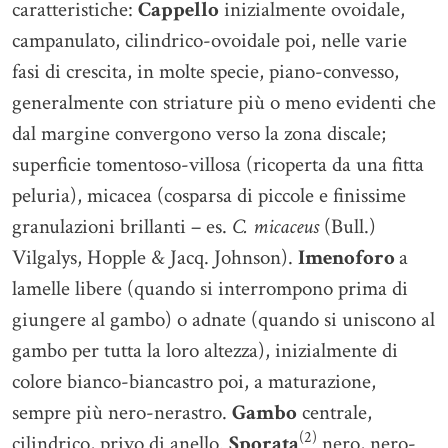
caratteristiche:
Cappello
inizialmente ovoidale,
campanulato, cilindrico-ovoidale poi, nelle varie
fasi di crescita, in molte specie, piano-convesso,
generalmente con striature più o meno evidenti che
dal margine convergono verso la zona discale;
superficie tomentoso-villosa (ricoperta da una fitta
peluria), micacea (cosparsa di piccole e finissime
granulazioni brillanti – es.
C. micaceus
(Bull.)
Vilgalys, Hopple & Jacq. Johnson).
Imenoforo
a
lamelle libere (quando si interrompono prima di
giungere al gambo) o adnate (quando si uniscono al
gambo per tutta la loro altezza), inizialmente di
colore bianco-biancastro poi, a maturazione,
sempre più nero-nerastro.
Gambo
centrale,
(2)
cilindrico, privo di anello.
Sporata
nero, nero-