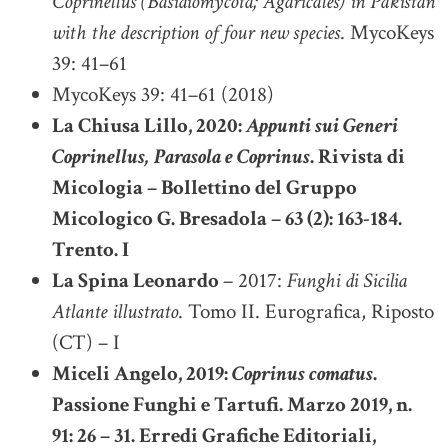
Coprinellus (Basidiomycota; Agaricales) in Pakistan
with the description of four new species
. MycoKeys
39: 41–61
MycoKeys 39: 41–61 (2018)
La Chiusa Lillo, 2020:
Appunti sui Generi
Coprinellus, Parasola e Coprinus
. Rivista di
Micologia – Bollettino del Gruppo
Micologico G. Bresadola – 63 (2): 163-184.
Trento. I
La Spina Leonardo
– 2017:
Funghi di Sicilia
Atlante illustrato
. Tomo II. Eurografica, Riposto
(CT) – I
Miceli Angelo, 2019:
Coprinus comatus
.
Passione Funghi e Tartufi. Marzo 2019, n.
91: 26 – 31. Erredi Grafiche Editoriali,