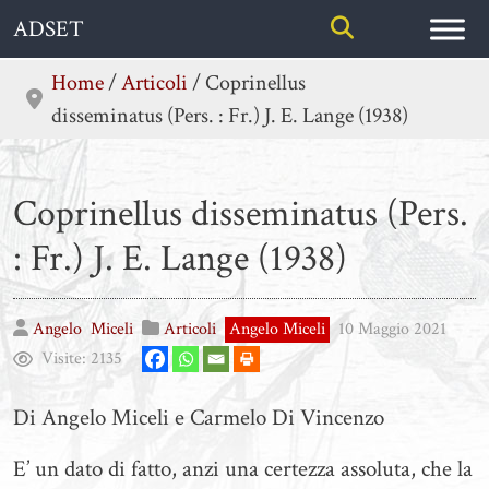
Skip
ADSET
to
content
Home
/
Articoli
/
Coprinellus
disseminatus (Pers. : Fr.) J. E. Lange (1938)
Coprinellus disseminatus (Pers.
: Fr.) J. E. Lange (1938)
Angelo
Miceli
Articoli
Angelo Miceli
10 Maggio 2021
Visite:
2135
Di Angelo Miceli e Carmelo Di Vincenzo
E’ un dato di fatto, anzi una certezza assoluta, che la