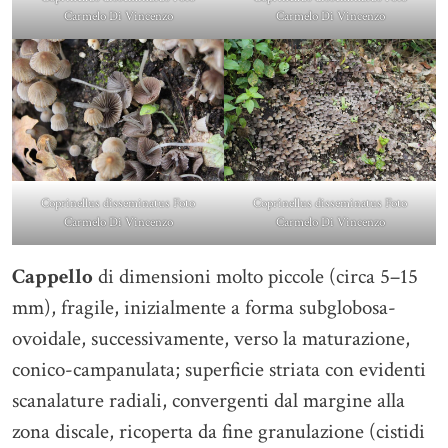
Carmelo Di Vincenzo
Carmelo Di Vincenzo
Coprinellus disseminatus Foto
Coprinellus disseminatus Foto
Carmelo Di Vincenzo
Carmelo Di Vincenzo
Cappello
di dimensioni molto piccole (circa 5–15
mm), fragile, inizialmente a forma subglobosa-
ovoidale, successivamente, verso la maturazione,
conico-campanulata; superficie striata con evidenti
scanalature radiali, convergenti dal margine alla
zona discale, ricoperta da fine granulazione (cistidi