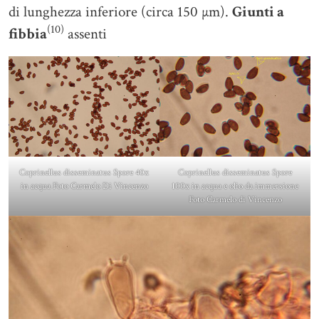
di lunghezza inferiore (circa 150 µm).
Giunti a
(10)
fibbia
assenti
Coprinellus disseminatus Spore 40x
Coprinellus disseminatus Spore
in acqua Foto Carmelo Di Vincenzo
100x in acqua e olio da immersione
Foto Carmelo di Vincenzo