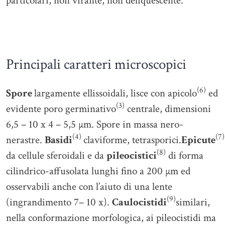
particolari, non virante, non deliquescente.
Principali caratteri microscopici
(6)
Spore
largamente ellissoidali, lisce con apicolo
ed
(3)
evidente poro germinativo
centrale, dimensioni
6,5 – 10 x 4 – 5,5 µm. Spore in massa nero-
(4)
(7)
nerastre.
Basidi
claviforme, tetrasporici.
Epicute
(8)
da cellule sferoidali e da
pileocistici
di forma
cilindrico-affusolata lunghi fino a 200 µm ed
osservabili anche con l’aiuto di una lente
(9)
(ingrandimento 7– 10 x).
Caulocistidi
similari,
nella conformazione morfologica, ai pileocistidi ma