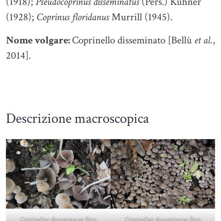
(1918);
Pseudocoprinus disseminatus
(Pers.) Kühner
(1928);
Coprinus floridanus
Murrill (1945).
Nome volgare:
Coprinello disseminato [Bellù
et al
.,
2014].
Descrizione macroscopica
Coprinellus disseminatus Foto
Coprinellus disseminatus Foto