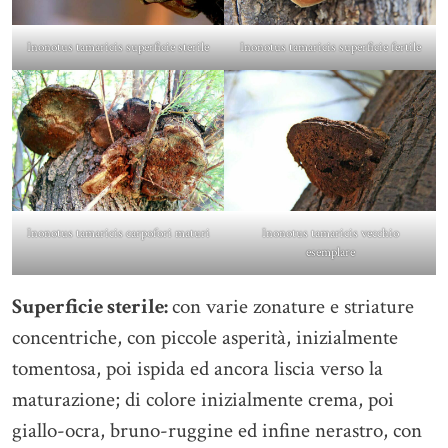
Inonotus tamaricis superficie sterile
Inonotus tamaricis superficie fertile
Inonotus tamaricis carpofori maturi
Inonotus tamaricis vecchio
esemplare
Superficie sterile:
con varie zonature e striature
concentriche, con piccole asperità, inizialmente
tomentosa, poi ispida ed ancora liscia verso la
maturazione; di colore inizialmente crema, poi
giallo-ocra, bruno-ruggine ed infine nerastro, con