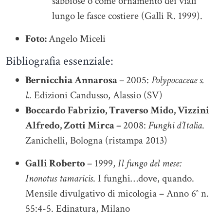
sabbiose o come ornamento dei viali
lungo le fasce costiere (Galli R. 1999).
Foto:
Angelo Miceli
Bibliografia essenziale:
Bernicchia Annarosa –
2005:
Polypocaceae s.
l..
Edizioni Candusso, Alassio (SV)
Boccardo Fabrizio, Traverso Mido, Vizzini
Alfredo, Zotti Mirca –
2008:
Funghi d’Italia
.
Zanichelli, Bologna (ristampa 2013)
Galli Roberto
– 1999,
Il fungo del mese:
Inonotus tamaricis
. I funghi…dove, quando.
Mensile divulgativo di micologia – Anno 6° n.
55:4-5. Edinatura, Milano