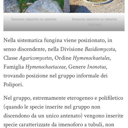
Inonotus tamaricis su tamerice
Inonotus tamaricis su tamerice
abbattuta
Nella sistematica fungina viene posizionato, in
senso discendente, nella Divisione
Basidiomycota
,
Classe
Agaricomycetes
, Ordine
Hymenochaetales
,
Famiglia
Hymenochaetaceae
, Genere
Inonotus
,
trovando posizione nel gruppo informale dei
Polipori.
Nel gruppo, estremamente eterogeneo e polifiletico
(quando le specie inserite nel gruppo non
discendono da un unico antenato) vengono inserite
specie caratterizzate da imenoforo a tubuli, non