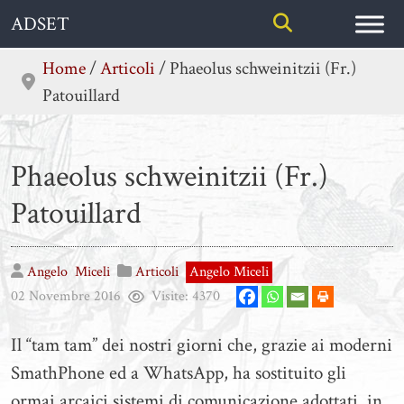
Skip
ADSET
to
content
Home
/
Articoli
/
Phaeolus schweinitzii (Fr.)
Patouillard
Phaeolus schweinitzii (Fr.)
Patouillard
Angelo
Miceli
Articoli
Angelo Miceli
02 Novembre 2016
Visite:
4370
Il “tam tam” dei nostri giorni che, grazie ai moderni
SmathPhone ed a WhatsApp, ha sostituito gli
ormai arcaici sistemi di comunicazione adottati, in