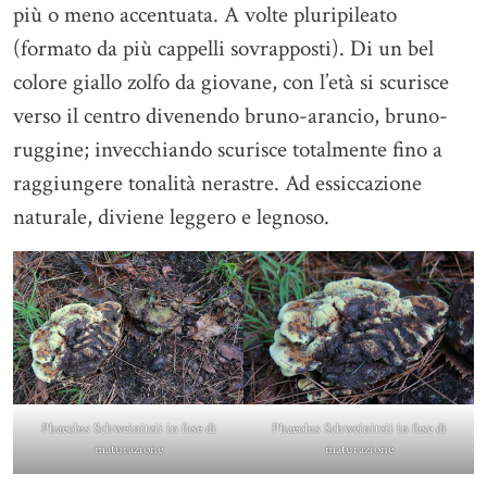
più o meno accentuata. A volte pluripileato
(formato da più cappelli sovrapposti). Di un bel
colore giallo zolfo da giovane, con l’età si scurisce
verso il centro divenendo bruno-arancio, bruno-
ruggine; invecchiando scurisce totalmente fino a
raggiungere tonalità nerastre. Ad essiccazione
naturale, diviene leggero e legnoso.
Phaeolus Schweinitzii in fase di
Phaeolus Schweinitzii in fase di
maturazione
maturazione