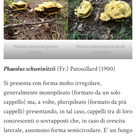
Phaeolus schweitzzii giovani
Phaeolus Schweinitzii in fase di
carpofori
maturazione
Phaeolus schweinitzii
(Fr.) Patouillard (1900)
Si presenta con forma molto irregolare,
generalmente monopileato (formato da un solo
cappello) ma, a volte, pluripileato (formato da più
cappelli) presentando, in tal caso, cappelli tra di loro
concrescenti o sovrapposti che, in caso di crescita
laterale, assumono forma semicircolare. E’ un fungo