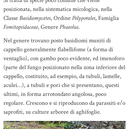
Si tratta di specie poco comune che viene
posizionata, nella sistematica micologica, nella
Classe
Basidiomycetes
, Ordine
Polyporales
, Famiglia
Fomitopsidaceae
, Genere
Phaeolus
.
Nel genere trovano posto basidiomi muniti di
cappello generalmente flabellifome (a forma di
ventaglio), con gambo poco evidente, ed imenoforo
(parte del fungo posizionato nella zona inferiore del
cappello, costituito, ad esempio, da tubuli, lamelle,
aculei…), a tubuli e pori che si presentano, questi
ultimi, in forma arrotondato angolosa, poco
regolare. Crescono e si riproducono da parassiti e/o
saprofiti, su culture arboree di aghifoglie.