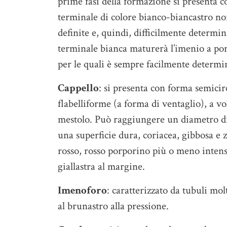
prime fasi della formazione si presenta 
terminale di colore bianco-biancastro no
definite e, quindi, difficilmente determi
terminale bianca maturerà l’imenio a po
per le quali è sempre facilmente determin
Cappello
: si presenta con forma semicir
flabelliforme (a forma di ventaglio), a v
mestolo. Può raggiungere un diametro di 
una superficie dura, coriacea, gibbosa e z
rosso, rosso porporino più o meno intens
giallastra al margine.
Imenoforo
: caratterizzato da tubuli mol
al brunastro alla pressione.