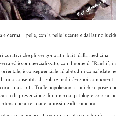
a e dérma = pelle, con la pelle lucente e dal latino lucid
ri curativi che gli vengono attribuiti dalla medicina
 serra ed è commercializzato, con il nome di “Raishi”, in
a orientale, è conseguenziale ad abitudini consolidate n
e hanno consentito di isolare molti dei suoi componenti
ncora conosciuti. Tra le popolazioni asiatiche è posizio
a cura o la prevenzione di numerose patologie come acne
ipertensione arteriosa e tantissime altre ancora.
 polvere e commercializzati in capsule o quali infusi, si 