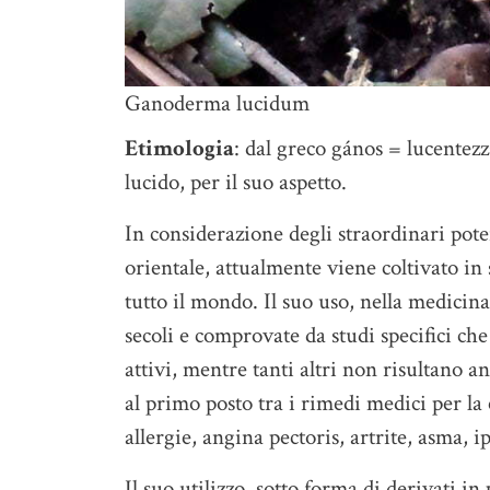
Ganoderma lucidum
Etimologia
: dal greco gános = lucentezz
lucido, per il suo aspetto.
In considerazione degli straordinari pote
orientale, attualmente viene coltivato in
tutto il mondo. Il suo uso, nella medicin
secoli e comprovate da studi specifici ch
attivi, mentre tanti altri non risultano a
al primo posto tra i rimedi medici per l
allergie, angina pectoris, artrite, asma, 
Il suo utilizzo, sotto forma di derivati in