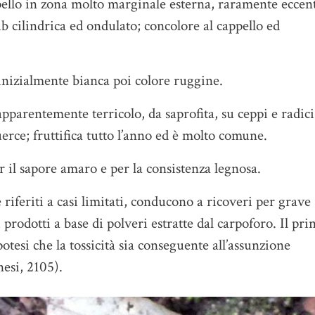
pello in zona molto marginale esterna, raramente eccent
b cilindrica ed ondulato; concolore al cappello ed
, inizialmente bianca poi colore ruggine.
 apparentemente terricolo, da saprofita, su ceppi e radici
uerce; fruttifica tutto l’anno ed è molto comune.
il sapore amaro e per la consistenza legnosa.
e riferiti a casi limitati, conducono a ricoveri per grave
prodotti a base di polveri estratte dal carpoforo. Il pri
potesi che la tossicità sia conseguente all’assunzione
esi, 2105).