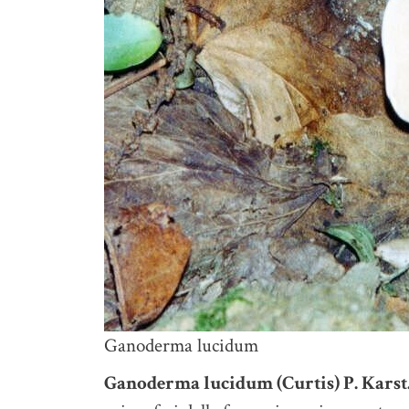
Ganoderma lucidum
Ganoderma lucidum (Curtis) P. Karst