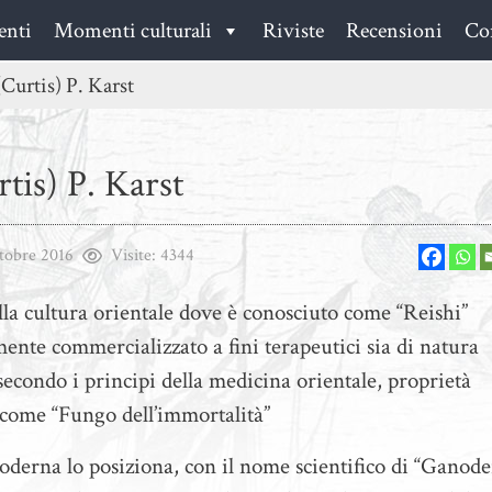
enti
Momenti culturali
Riviste
Recensioni
Con
urtis) P. Karst
is) P. Karst
tobre 2016
Visite:
4344
lla cultura orientale dove è conosciuto come “Reishi”
ente commercializzato a fini terapeutici sia di natura
secondo i principi della medicina orientale, proprietà
o come “Fungo dell’immortalità”
derna lo posiziona, con il nome scientifico di “Ganod