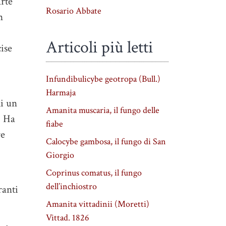
arte
Rosario Abbate
n
Articoli più letti
ise
Infundibulicybe geotropa (Bull.)
Harmaja
di un
Amanita muscaria, il fungo delle
. Ha
fiabe
re
Calocybe gambosa, il fungo di San
Giorgio
Coprinus comatus, il fungo
dell’inchiostro
ranti
Amanita vittadinii (Moretti)
Vittad. 1826