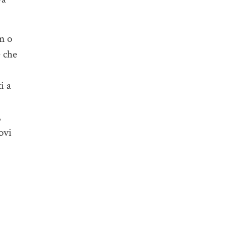
m o
e che
i a
,
ovi