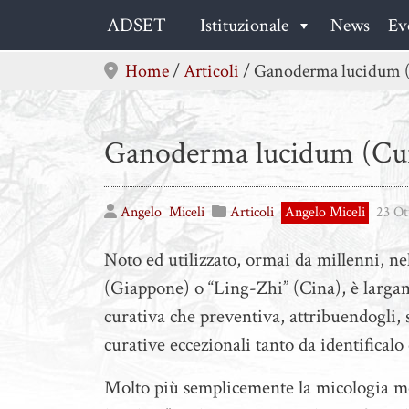
Skip
ADSET
Istituzionale
News
Ev
to
content
Home
/
Articoli
/
Ganoderma lucidum (C
Ganoderma lucidum (Curt
Angelo
Miceli
Articoli
Angelo Miceli
23 Ot
Noto ed utilizzato, ormai da millenni, ne
(Giappone) o “Ling-Zhi” (Cina), è largam
curativa che preventiva, attribuendogli, 
curative eccezionali tanto da identifical
Molto più semplicemente la micologia mo