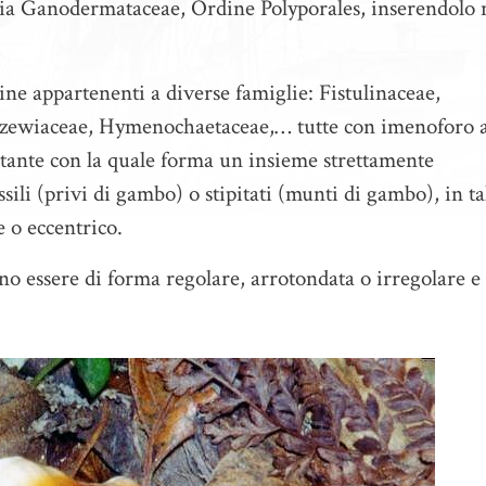
a Ganodermataceae, Ordine Polyporales, inserendolo 
ne appartenenti a diverse famiglie: Fistulinaceae,
zewiaceae, Hymenochaetaceae,… tutte con imenoforo 
astante con la quale forma un insieme strettamente
ili (privi di gambo) o stipitati (munti di gambo), in ta
e o eccentrico.
ono essere di forma regolare, arrotondata o irregolare e