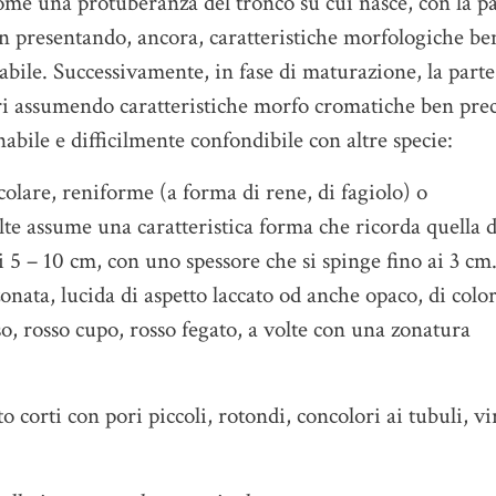
come una protuberanza del tronco su cui nasce, con la p
n presentando, ancora, caratteristiche morfologiche be
nabile. Successivamente, in fase di maturazione, la parte
ri assumendo caratteristiche morfo cromatiche ben prec
abile e difficilmente confondibile con altre specie:
colare, reniforme (a forma di rene, di fagiolo) o
olte assume una caratteristica forma che ricorda quella 
5 – 10 cm, con uno spessore che si spinge fino ai 3 cm
onata, lucida di aspetto laccato od anche opaco, di colo
o, rosso cupo, rosso fegato, a volte con una zonatura
to corti con pori piccoli, rotondi, concolori ai tubuli, vi