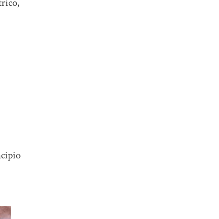
rico,
ncipio