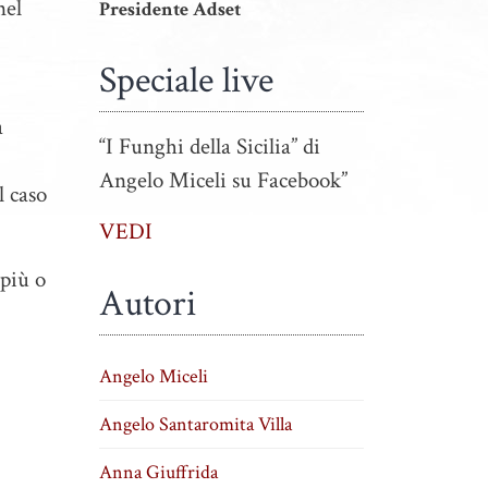
nel
Presidente Adset
Speciale live
a
“I Funghi della Sicilia” di
Angelo Miceli su Facebook”
l caso
VEDI
 più o
Autori
Angelo Miceli
Angelo Santaromita Villa
Anna Giuffrida