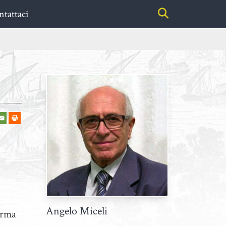
tattaci
Angelo Miceli
erma