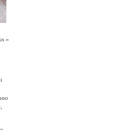
us =
ei
nano
,
va