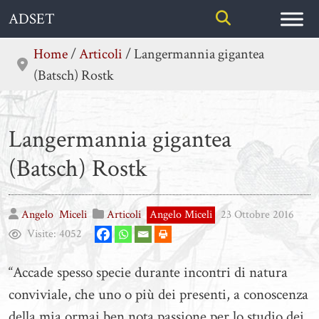
Skip
ADSET
to
content
Home
/
Articoli
/
Langermannia gigantea
(Batsch) Rostk
Langermannia gigantea
(Batsch) Rostk
Angelo
Miceli
Articoli
Angelo Miceli
23 Ottobre 2016
Visite:
4052
“Accade spesso specie durante incontri di natura
conviviale, che uno o più dei presenti, a conoscenza
della mia ormai ben nota passione per lo studio dei