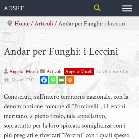
Skip
ADSET
to
content
Home
/
Articoli
/
Andar per Funghi: i Leccini
Andar per Funghi: i Leccini
Angelo
Miceli
Articoli
Angelo Miceli
22 Ottobre 2016
Visite:
7317
Conosciuti, sull’intero territorio nazionale, con la
denominazione comune di “Porcinelli”, i Leccini
meritano, a pieno titolo, tale appellativo,
soprattutto per la loro spiccata somiglianza con i
più pregiati e ricercati “Porcini” con i quali spesso