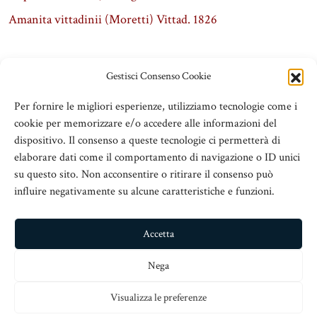
Amanita vittadinii (Moretti) Vittad. 1826
Gestisci Consenso Cookie
Per fornire le migliori esperienze, utilizziamo tecnologie come i
cookie per memorizzare e/o accedere alle informazioni del
dispositivo. Il consenso a queste tecnologie ci permetterà di
elaborare dati come il comportamento di navigazione o ID unici
su questo sito. Non acconsentire o ritirare il consenso può
influire negativamente su alcune caratteristiche e funzioni.
ADSeT
© 2016 Associazione Dirigenti Scolastici e Territorio
Accetta
V.le San Martino Is. 89, c/o Chiesa San Nicolò all’Arcivescovado,
Nega
98123 Messina
Visualizza le preferenze
info@adset.it
– C.Fisc: 97113110833