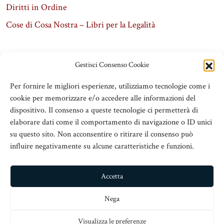
Diritti in Ordine
Cose di Cosa Nostra – Libri per la Legalità
Gestisci Consenso Cookie
Per fornire le migliori esperienze, utilizziamo tecnologie come i
cookie per memorizzare e/o accedere alle informazioni del
dispositivo. Il consenso a queste tecnologie ci permetterà di
elaborare dati come il comportamento di navigazione o ID unici
su questo sito. Non acconsentire o ritirare il consenso può
influire negativamente su alcune caratteristiche e funzioni.
ADSeT
© 2016 Associazione Dirigenti Scolastici e Territorio
Accetta
V.le San Martino Is. 89, c/o Chiesa San Nicolò all’Arcivescovado,
Nega
98123 Messina
Visualizza le preferenze