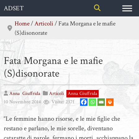
Skip
ADSET
to
content
Home
/
Articoli
/
Fata Morgana e le mafie
(S)disonorate
Fata Morgana e le mafie
(S)disonorate
Anna
Giuffrida
Articoli
Anna Giuffrida
10 Novembre 2014
Visite:
2371
“Le femmine hanno risorse, e le mie figlie che
restano e parlano, le mie sorelle, diventano
cataratte di parole, fermano i morti, acchiappano la