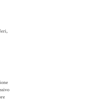
Neri,
zione
ssivo
ore