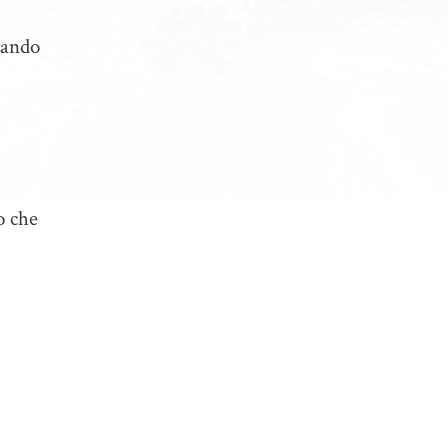
zando
o che