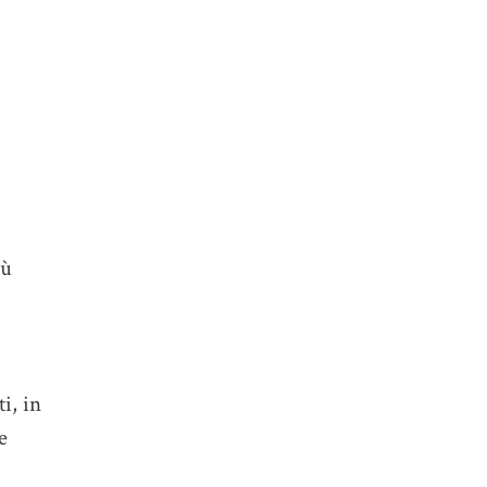
iù
i, in
e