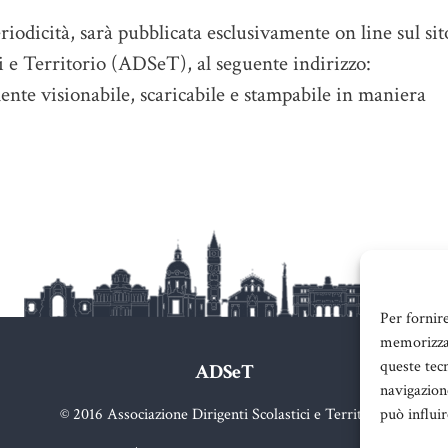
eriodicità, sarà pubblicata esclusivamente on line sul sit
i e Territorio (ADSeT), al seguente indirizzo:
ente visionabile, scaricabile e stampabile in maniera
Per fornir
memorizzar
queste tec
ADSeT
navigazione
© 2016 Associazione Dirigenti Scolastici e Territorio
può influi