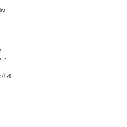
dra
o
ure
/i di