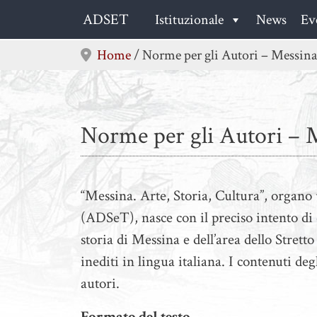
Skip
ADSET
Istituzionale
News
Ev
to
content
Home
/
Norme per gli Autori – Messina.
Norme per gli Autori – M
“Messina. Arte, Storia, Cultura”, organo u
(ADSeT), nasce con il preciso intento di d
storia di Messina e dell’area dello Stretto 
inediti in lingua italiana. I contenuti degl
autori.
Formato del testo